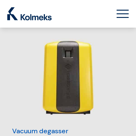
Kolmeks Oy
菜单
关闭
Vacuum degasser