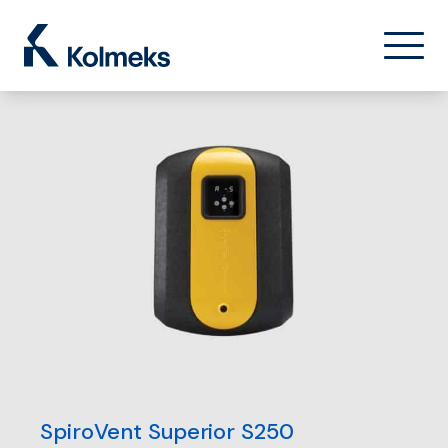
Kolmeks Oy
菜单
关闭
SpiroVent Superior S250