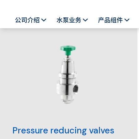
公司介绍
水泵业务
产品组件
Toggle Dropdown
Toggle Dropdown
Togg
Pressure reducing valves