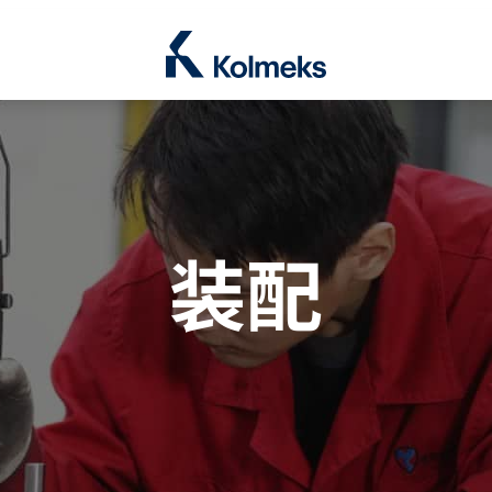
Kolmeks Oy
le Dropdown
装配