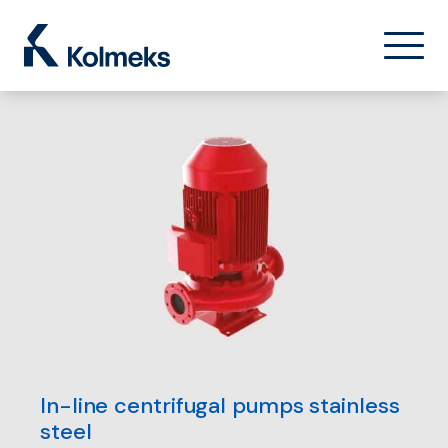
Kolmeks Oy
菜单
关闭
水泵业务
In-line centrifugal pumps stainless
steel