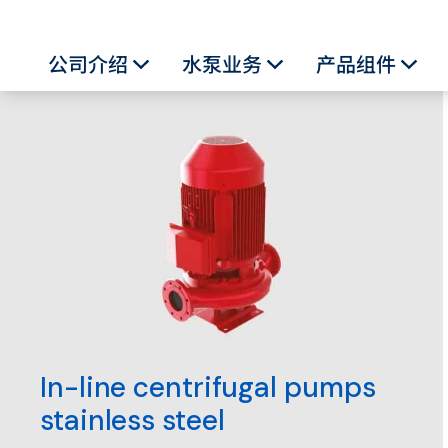
公司介绍
水泵业务
产品组件
Toggle Dropdown
Toggle Dropdown
Togg
水泵业务
In-line centrifugal pumps
stainless steel