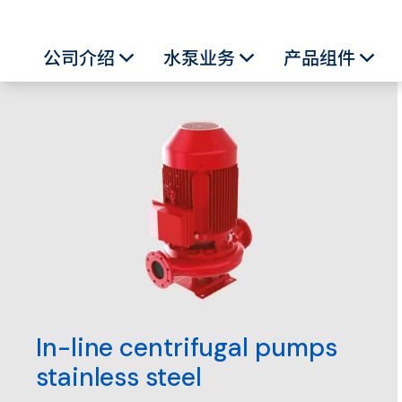
公司介绍
水泵业务
产品组件
Toggle Dropdown
Toggle Dropdown
Togg
水泵业务
In-line centrifugal pumps
stainless steel