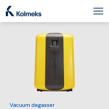
Kolmeks Oy
菜单
关闭
Vacuum degasser